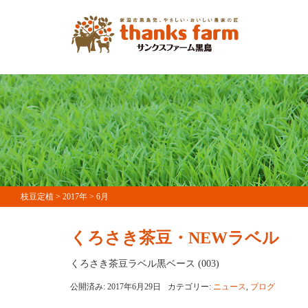
枝豆定植
>
2017年
>
6月
くろさき茶豆・NEWラベル
くろさき茶豆ラベル黒ベース (003)
公開済み: 2017年6月29日
カテゴリー:
ニュース
,
ブログ