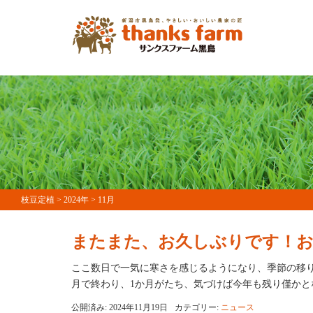
枝豆定植
>
2024年
>
11月
またまた、お久しぶりです！お
ここ数日で一気に寒さを感じるようになり、季節の移り
月で終わり、1か月がたち、気づけば今年も残り僅かとな
公開済み: 2024年11月19日
カテゴリー:
ニュース