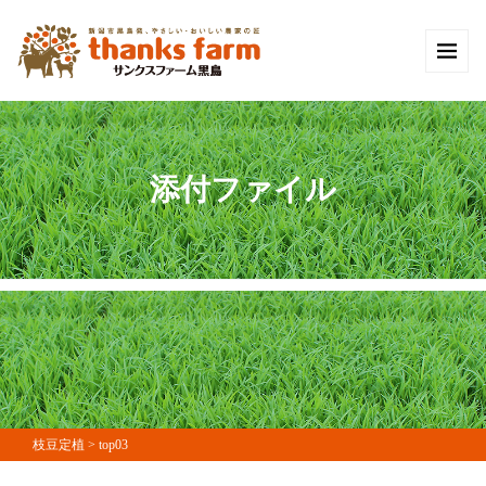
添付ファイル
枝豆定植
>
top03